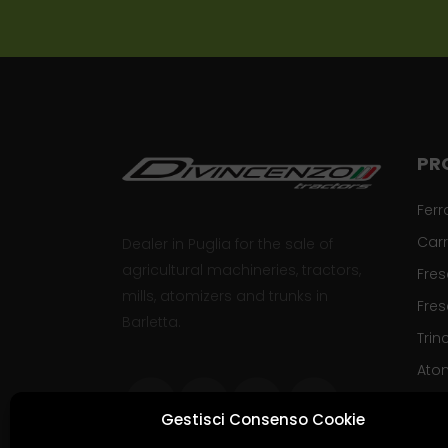
PR
Ferr
Carr
Dealer in Puglia for the sale of
agricultural machineries, tractors,
Fre
mills, atomizers and trunks in
Fres
Barletta.
Trinc
Ato
Gestisci Consenso Cookie