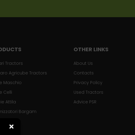
ODUCTS
OTHER LINKS
ari Tractors
About Us
aro Agricube Tractors
Contacts
se Maschio
Privacy Policy
e Celli
Used Tractors
ie Attila
Advice PSR
mizzatori Bargam