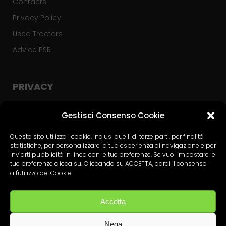
Contacts
Privacy Policy
Used Tractors
Advice PSR
PRIVACY
Privacy Policy
Gestisci Consenso Cookie
Cookie Policy
Questo sito utilizza i cookie, inclusi quelli di terze parti, per finalità
statistiche, per personalizzare la tua esperienza di navigazione e per
Contact Form Policy
inviarti pubblicità in linea con le tue preferenze. Se vuoi impostare le
tue preferenze clicca su. Cliccando su ACCETTA, darai il consenso
all'utilizzo dei Cookie.
Accetta
Nega