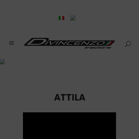
DIVINCENZO TRACTORS
VIDEO GALLERY
Home
>
Divincenzo Tractors Video Gallery
ATTILA