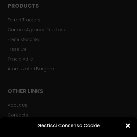
PRODUCTS
Ferrari Tractors
Carraro Agricube Tractors
Frese Maschio
Frese Celli
Trincie Attila
Atomizzatori Bargam
OTHER LINKS
About Us
Contacts
Privacy Policy
Gestisci Consenso Cookie
Used Tractors