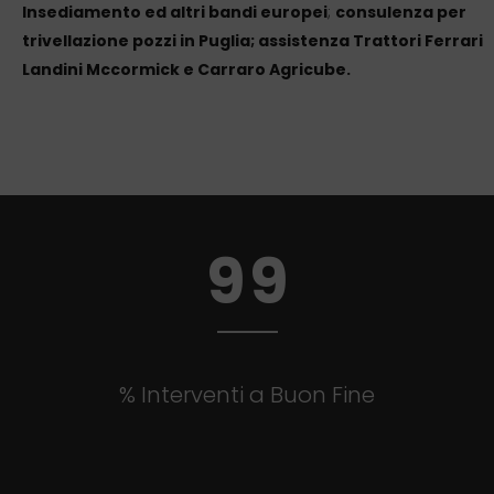
1
5
5
Insediamento ed altri bandi europei
;
consulenza per
trivellazione pozzi in Puglia; assistenza Trattori Ferrari
2
0
6
6
Landini Mccormick e Carraro Agricube.
3
1
7
7
0
4
2
8
8
1
5
3
9
9
2
0
6
4
3
1
7
5
% Interventi a Buon Fine
4
2
8
6