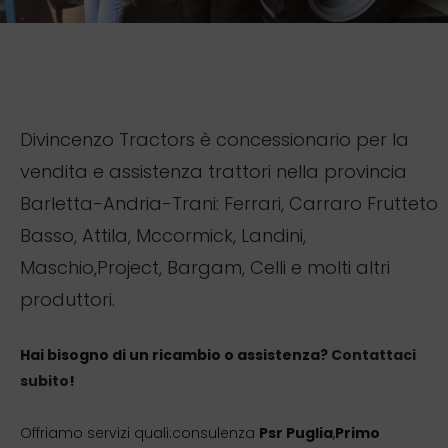
Divincenzo Tractors è concessionario per la
0
0
vendita e assistenza trattori nella provincia
Barletta-Andria-Trani: Ferrari, Carraro Frutteto
1
1
Basso, Attila, Mccormick, Landini,
Maschio,Project, Bargam, Celli e molti altri
2
2
produttori.
3
3
Hai bisogno di un ricambio o assistenza?
Contattaci
subito
!
0
4
4
Offriamo servizi quali:consulenza
Psr Puglia
,
Primo