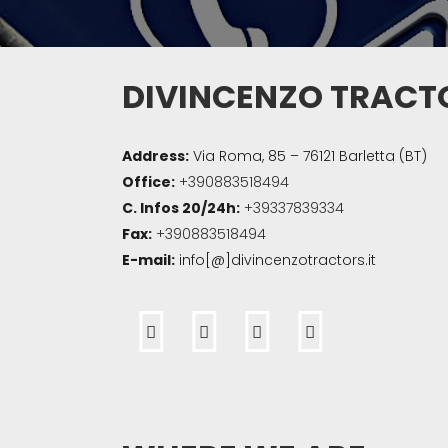
DIVINCENZO TRACT
Address:
Via Roma, 85 – 76121 Barletta (BT)
Office:
+390883518494
C. Infos 20/24h:
+39337839334
Fax:
+39
0883518494
E-mail:
info[@]divincenzotractors.it