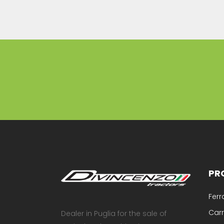
PR
Ferr
Carr
Dealer in Puglia for the sale of