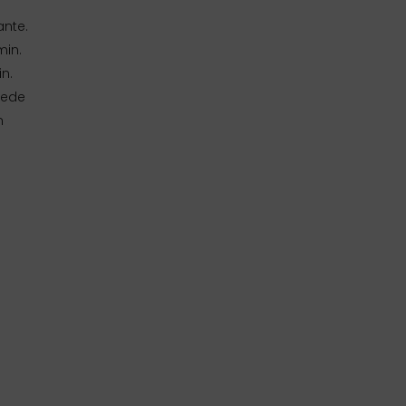
ante.
min.
in.
vede
n