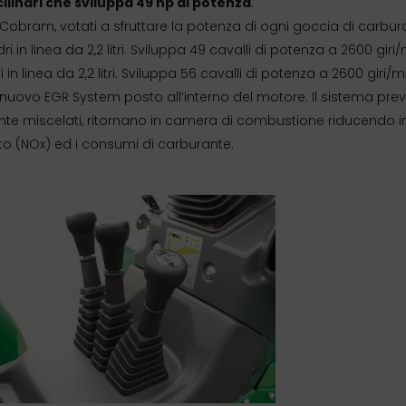
cilindri che sviluppa 49 hp di potenza
.
 Cobram, votati a sfruttare la potenza di ogni goccia di carbur
dri in linea da 2,2 litri. Sviluppa 49 cavalli di potenza a 2600 giri/
ri in linea da 2,2 litri. Sviluppa 56 cavalli di potenza a 2600 giri/m
 nuovo EGR System posto all’interno del motore. Il sistema pre
ente miscelati, ritornano in camera di combustione riducendo i
oto (NOx) ed i consumi di carburante.