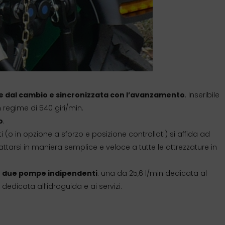
te dal cambio e sincronizzata con l’avanzamento
. Inseribile
regime di 540 giri/min.
o
.
i (o in opzione a sforzo e posizione controllati) si affida ad
dattarsi in maniera semplice e veloce a tutte le attrezzature in
on due pompe indipendenti
: una da 25,6 l/min dedicata al
in dedicata all’idroguida e ai servizi.