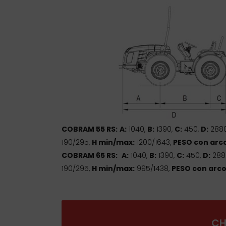
COBRAM 55 RS:
A:
1040,
B:
1390,
C:
450,
D:
288
190/295,
H min/max:
1200/1643,
PESO con arco
COBRAM 65 RS:
A:
1040,
B:
1390,
C:
450,
D:
288
190/295,
H min/max:
995/1438,
PESO con arco
CH