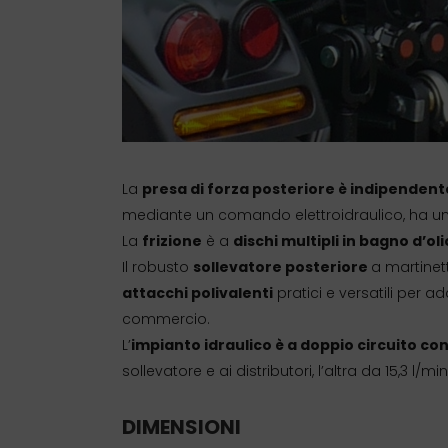
La
presa di forza posteriore è indipenden
mediante un comando elettroidraulico, ha un 
La
frizione
è a
dischi multipli in bagno d’oli
Il robusto
sollevatore posteriore
a martinett
attacchi polivalenti
pratici e versatili per a
commercio.
L’
impianto idraulico è a doppio circuito c
sollevatore e ai distributori, l’altra da 15,3 l/m
DIMENSIONI