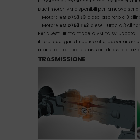
I Cobram 60 montano un motore Kohler a
4 
Due i motori VM disponibili per la nuova serie
_ Motore
VM D753 E3
, diesel aspirato a 3 cilin
_ Motore
VM D753 TE3
, diesel Turbo a 3 cilind
Per quest’ ultimo modello VM ha sviluppato il
il riciclo dei gas di scarico che, opportunam
maniera drastica le emissioni di ossidi di az
TRASMISSIONE