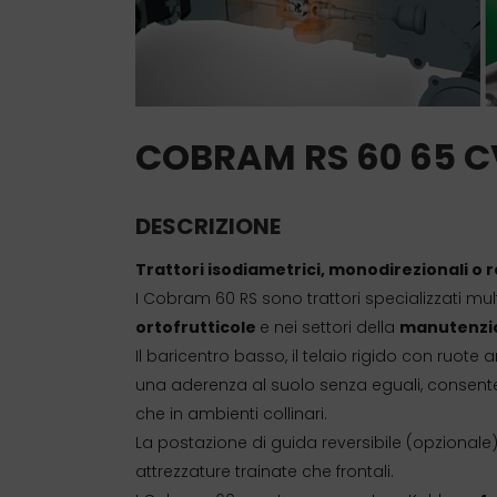
COBRAM RS 60 65 C
DESCRIZIONE
Trattori isodiametrici, monodirezionali o re
I Cobram 60 RS sono trattori specializzati mult
ortofrutticole
e nei settori della
manutenzio
Il baricentro basso, il telaio rigido con ruote 
una aderenza al suolo senza eguali, consente
che in ambienti collinari.
La postazione di guida reversibile (opzionale
attrezzature trainate che frontali.