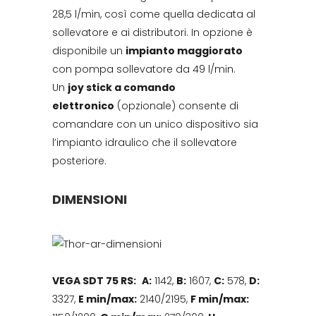
28,5 l/min, così come quella dedicata al
sollevatore e ai distributori. In opzione è
disponibile un
impianto maggiorato
con pompa sollevatore da 49 l/min.
Un
joy stick a comando
elettronico
(opzionale) consente di
comandare con un unico dispositivo sia
l’impianto idraulico che il sollevatore
posteriore.
DIMENSIONI
VEGA SDT 75 RS:
A:
1142,
B:
1607,
C:
578,
D:
3327,
E min/max:
2140/2195,
F min/max: