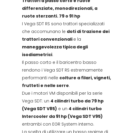
Trattori a passo corto e ruote
differenziate, monodirezionali, a
ruote sterzanti. 79 o 91 hp
I Vega SDT RS sono trattori specializzati
che accomunano le
doti di trazione dei
trattori convenzionali
e la
maneggevolezza tipica degli
isodiametrici
.
Il passo corto e il baricentro basso
rendono i Vega SDT RS estremamente
performanti nelle
colture a filari, vigneti,
frutteti e nelle serre
.
Due i motori VM disponibili per la serie
Vega SDT: un
4 cilindri turbo da 79 hp
(Vega SDT V85)
e un
4 cilindri turbo
Intercooler da 91 hp (Vega SDT V95)
entrambi con EGR System interno.
La scelta di utilizzare un basso regime di