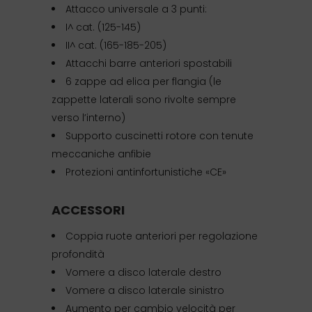
Attacco universale a 3 punti:
I^ cat. (125-145)
II^ cat. (165-185-205)
Attacchi barre anteriori spostabili
6 zappe ad elica per flangia (le
zappette laterali sono rivolte sempre
verso l’interno)
Supporto cuscinetti rotore con tenute
meccaniche anfibie
Protezioni antinfortunistiche «CE»
ACCESSORI
Coppia ruote anteriori per regolazione
profondità
Vomere a disco laterale destro
Vomere a disco laterale sinistro
Aumento per cambio velocità per