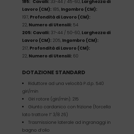
185:
Cavalli:
33-44 / 45-60,
Larghezza di
Lavoro (CM):
185,
Ingombro (CM):
197,
Profondità di Lavoro (CM):
22,
Numero di Utensili:
54
205:
Cavalli:
37-44 / 50-60,
Larghezza di
Lavoro (CM):
205,
Ingombro (CM):
217,
Profondità di Lavoro (CM):
22,
Numero di Utensili:
60
DOTAZIONE STANDARD
Riduttore ad una velocità P.d.p. 540
giri/min
Giri rotore (giri/min): 215
Giunto cardanico con frizione (forcella
lato trattore 1” 3/8 Z6)
Trasmissione laterale ad ingranaggi in
bagno d’olio