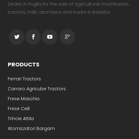
Dealer in Puglia for the sale of agricultural machineries,
tractors, mills, atomizers and trunks in Barletta.
PRODUCTS
Ferrari Tractors
Carraro Agricube Tractors
Frese Maschio
Frese Celli
Trincie Attila
Atomizzatori Bargam