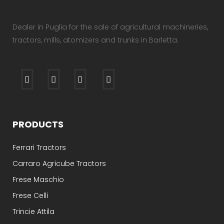
Dealer in Puglia for the sale of agricultural machineries,
tractors, mills, atomizers and trunks in Barletta.
PRODUCTS
Ferrari Tractors
Carraro Agricube Tractors
Frese Maschio
Frese Celli
Trincie Attila