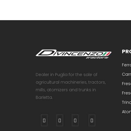
PR
Ferr
Carr
Dealer in Puglia for the sale of
agricultural machineries, tractors,
Fre
mills, atomizers and trunks in
Fres
Barletta.
Trinc
Ato