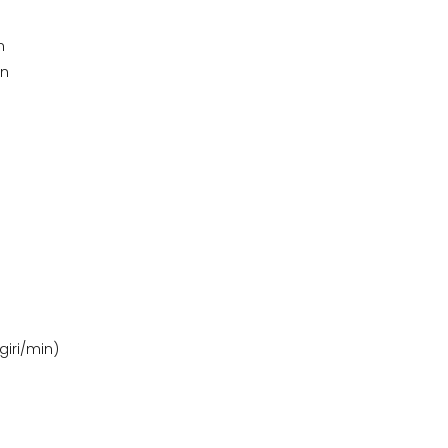
n
in
giri/min)