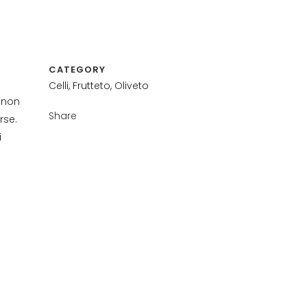
CATEGORY
Celli, Frutteto, Oliveto
i non
Share
rse.
i