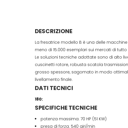
DESCRIZIONE
La fresatrice modello B è una delle macchine 
meno di 15.000 esemplari sui mercati di tutto i
Le soluzioni tecniche adottate sono di alto li
cuscinetti rotore, robusta scatola trasmission
grosso spessore, sagomato in modo ottimale 
livellamento finale.
DATI TECNICI
180:
SPECIFICHE TECNICHE
potenza massima: 70 HP (51 KW)
presa di forza: 540 giri/min