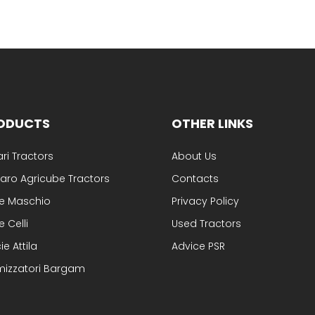
ODUCTS
OTHER LINKS
ari Tractors
About Us
aro Agricube Tractors
Contacts
se Maschio
Privacy Policy
e Celli
Used Tractors
ie Attila
Advice PSR
mizzatori Bargam