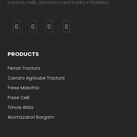
tractors, mills, atomizers and trunks in Barletta.
PRODUCTS
Ferrari Tractors
Carraro Agricube Tractors
Frese Maschio
Frese Celli
Trincie Attila
Atomizzatori Bargam