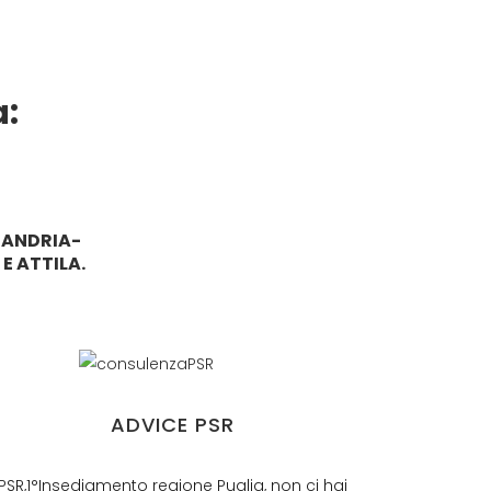
a:
-ANDRIA-
E ATTILA.
ADVICE PSR
PSR,1°Insediamento regione Puglia, non ci hai