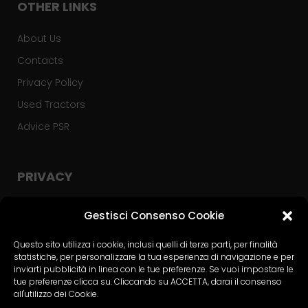
OTHER LINKS
About Us
Contacts
Privacy Policy
Used Tractors
Advice PSR
PRIVACY
Privacy Policy
Gestisci Consenso Cookie
Cookie Policy
Questo sito utilizza i cookie, inclusi quelli di terze parti, per finalità
statistiche, per personalizzare la tua esperienza di navigazione e per
Contact Form Policy
inviarti pubblicità in linea con le tue preferenze. Se vuoi impostare le
tue preferenze clicca su. Cliccando su ACCETTA, darai il consenso
all'utilizzo dei Cookie.