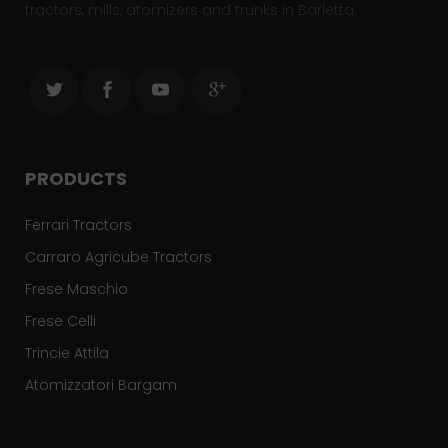
tractors, mills, atomizers and trunks in Barletta.
PRODUCTS
Ferrari Tractors
Carraro Agricube Tractors
Frese Maschio
Frese Celli
Trincie Attila
Atomizzatori Bargam