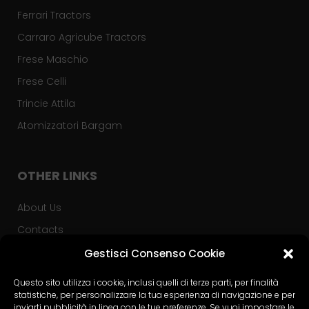
Ferrari Tractors
Carraro Agricube Tractors
Frese Maschio
Frese Celli
Trincie Attila
Atomizzatori Bargam
OTHER LINKS
About Us
Contacts
Privacy Policy
Gestisci Consenso Cookie
Used Tractors
Questo sito utilizza i cookie, inclusi quelli di terze parti, per finalità
statistiche, per personalizzare la tua esperienza di navigazione e per
Advice PSR
inviarti pubblicità in linea con le tue preferenze. Se vuoi impostare le