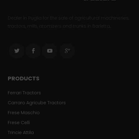
Dealer in Puglia for the sale of agricultural machineries,
tractors, mills, atomizers and trunks in Barletta.
PRODUCTS
Ferrari Tractors
Carraro Agricube Tractors
Frese Maschio
Frese Celli
Trincie Attila