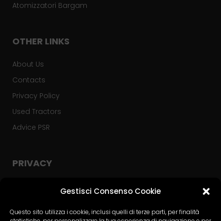
Atomizzatori Bargam
OTHER LINKS
About Us
Contacts
Privacy Policy
Used Tractors
Advice PSR
PRIVACY
Privacy Policy
Gestisci Consenso Cookie
Cookie Policy
Questo sito utilizza i cookie, inclusi quelli di terze parti, per finalità
statistiche, per personalizzare la tua esperienza di navigazione e per