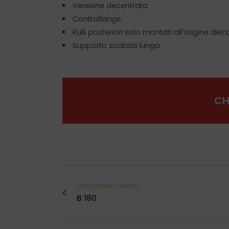
Versione decentrata
Controflange
Rulli posteriori solo montati all’origine detrar
Supporto scatola lungo
CH
Celli, Frutteto, Oliveto
B 180