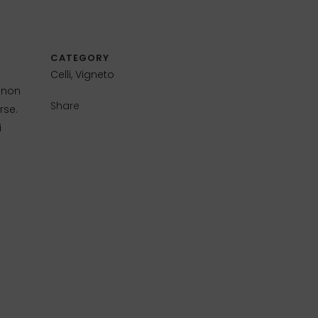
CATEGORY
Celli, Vigneto
i non
Share
rse.
i