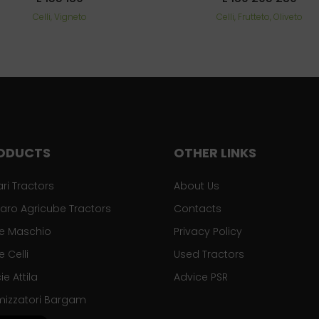
Celli, Vigneto
Celli, Frutteto, Oliveto
ODUCTS
OTHER LINKS
ari Tractors
About Us
aro Agricube Tractors
Contacts
se Maschio
Privacy Policy
e Celli
Used Tractors
ie Attila
Advice PSR
mizzatori Bargam