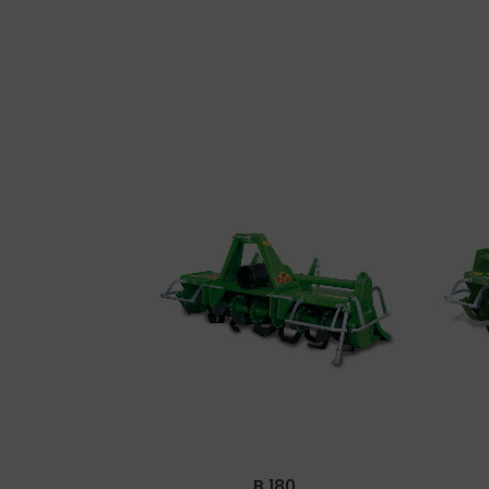
VIEW
B 180