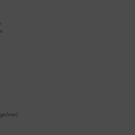
n
in
giri/min)