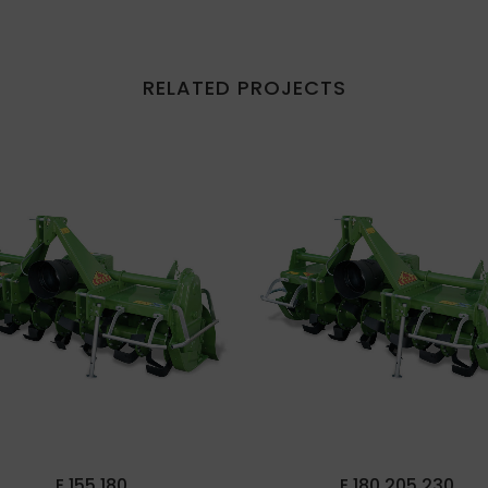
RELATED PROJECTS
VIEW
VIEW
E 155 180
E 180 205 230