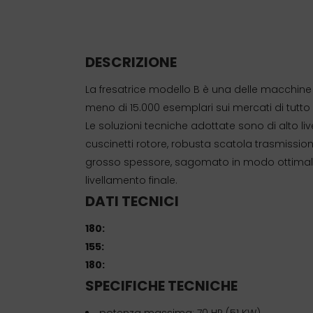
DESCRIZIONE
La fresatrice modello B è una delle macchine 
meno di 15.000 esemplari sui mercati di tutto i
Le soluzioni tecniche adottate sono di alto li
cuscinetti rotore, robusta scatola trasmission
grosso spessore, sagomato in modo ottimale 
livellamento finale.
DATI TECNICI
180:
155:
180:
SPECIFICHE TECNICHE
potenza massima: 70 HP (51 KW)