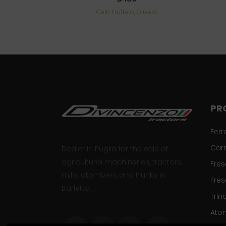
Celli, Frutteto, Oliveto
PR
Ferr
Carr
Dealer in Puglia for the sale of
agricultural machineries, tractors,
Fre
mills, atomizers and trunks in
Fres
Barletta.
Trinc
Ato