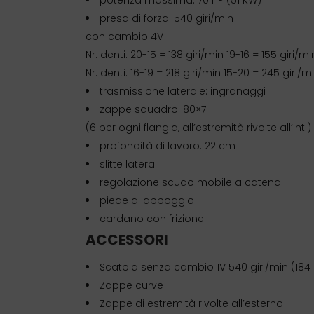
presa di forza: 540 giri/min
con cambio 4V
Nr. denti: 20-15 = 138 giri/min 19-16 = 155 giri/mi
Nr. denti: 16-19 = 218 giri/min 15-20 = 245 giri/m
trasmissione laterale: ingranaggi
zappe squadro: 80×7
(6 per ogni flangia, all’estremità rivolte all’int.)
profondità di lavoro: 22 cm
slitte laterali
regolazione scudo mobile a catena
piede di appoggio
cardano con frizione
ACCESSORI
Scatola senza cambio 1V 540 giri/min (184 
Zappe curve
Zappe di estremità rivolte all’esterno